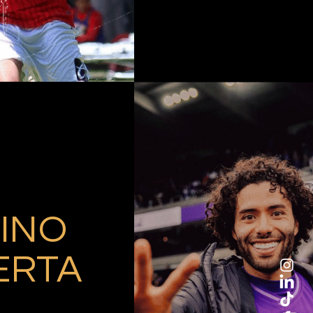
INO
ERTA