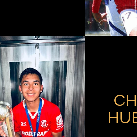
CH
HU