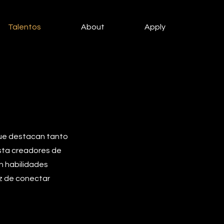
Talentos
About
Apply
que destacan tanto
sta creadores de
n habilidades
z de conectar