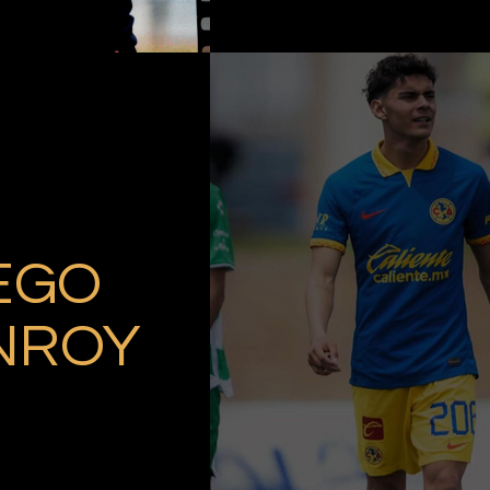
EGO
NROY