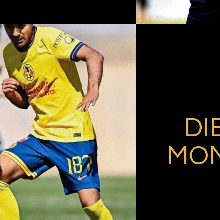
DI
MO